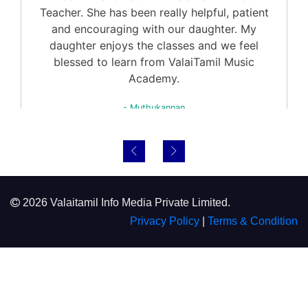
Teacher. She has been really helpful, patient
and encouraging with our daughter. My
daughter enjoys the classes and we feel
blessed to learn from ValaiTamil Music
Academy.
- Muthukannan
Tamil Teaching is interesting with songs and stories
Previous
Next
My Daughter has been learning Tamil in
ValaiTami Online Tamil Academy since June
2026 Valaitamil Info Media Private Limited.
2020. In this time Isai has learned how to read
and write; I also notice her speaking more
Privacy Policy
|
Terms & Condition
confidently in Tamil. Teacer is very patient; she
also tries to keep the lessons interesting by
using songs and stories which my daughter
loves. I am happy with these lessons and hope
to see Isai speak fluent Tamil.