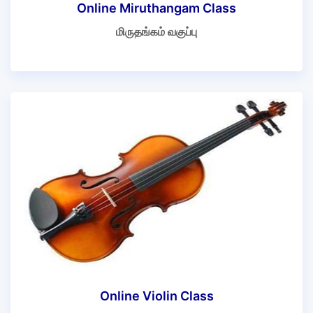
Online Miruthangam Class
மிருதங்கம் வகுப்பு
Online Violin Class