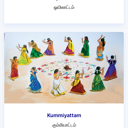
ஒயிலாட்டம்
Kummiyattam
கும்மியாட்டம்